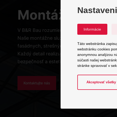
Nastaveni
Montáže na mi
Informácie
V B&R Bau rozumieme, že každý projekt je je
Naše montážne služby zahŕňajú inštaláciu 
Táto webstránka zapisuj
fasádnych, strešných, okenných a kovových
webstránku cookies pom
Každý detail realizujeme precízne, s dôrazom 
anonymnou analýzou návš
súčasti našej webstrán
bezpečnosť a estetiku.
stránke spravovať v sek
Akceptovať všetky
Kontaktujte nás