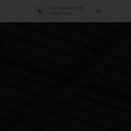
+421 940 602 101
SK
info@brbau.eu