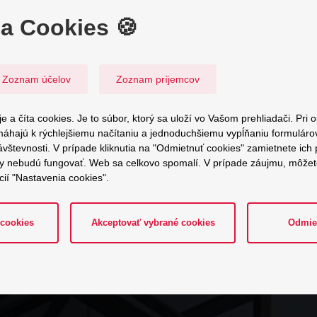
a Cookies 🍪
eru
Zoznam účelov
Zoznam príjemcov
dinečný.
moderných
e a číta cookies. Je to súbor, ktorý sa uloží vo Vašom prehliadači. Pri
 systémov.
áhajú k rýchlejšiemu načítaniu a jednoduchšiemu vypĺňaniu formulár
na kvalitu,
tevnosti. V prípade kliknutia na "Odmietnuť cookies" zamietnete ich 
ky nebudú fungovať. Web sa celkovo spomalí. V prípade záujmu, môžete
cií "Nastavenia cookies".
 cookies
Akceptovať vybrané cookies
Odmie