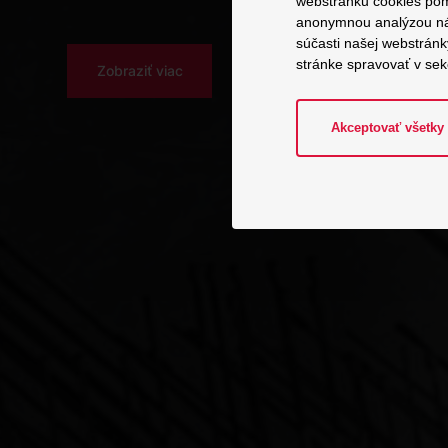
webstránku cookies pom
anonymnou analýzou návš
súčasti našej webstrán
stránke spravovať v sek
Zobraziť viac
Akceptovať všetky